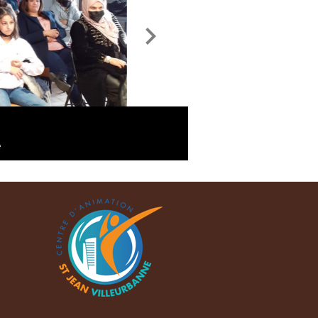
pole linguistique
théatre national populaire