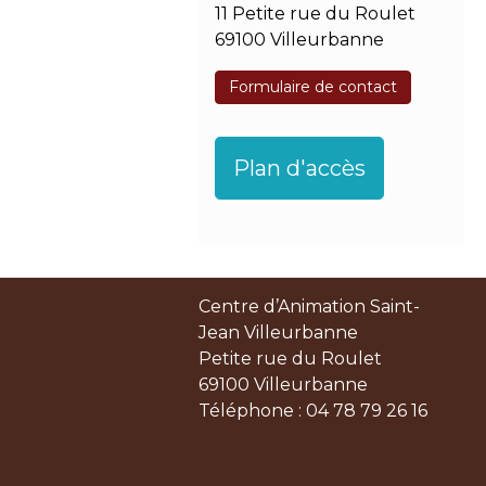
11 Petite rue du Roulet
69100 Villeurbanne
Formulaire de contact
Plan d'accès
pole linguistique
théatre national populaire
Centre d’Animation Saint-
Jean Villeurbanne
Petite rue du Roulet
69100 Villeurbanne
Téléphone : 04 78 79 26 16