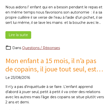
Nous aidons l’ enfant qui en a besoin pendant le repas et
en même temps nous favorisons son autonomie : il a sa
propre cuillère il se verse de l’eau à l’aide d’un pichet, il se
sert lui même, il se lave les mains et la bouche avec le
gant etc.
Lire la suite
Dans
Questions / Réponses
Mon enfant a 15 mois, il n’a pas
de copains, il joue tout seul, est-ce
normal ?
Le 23/08/2016
Il n’y a pas d’inquiétude à se faire. L’enfant apprend
d’abord à jouer seul, petit à petit il va créer des relations
avec les autres mais l’âge des copains se situe plutôt vers
2 ans et demi.