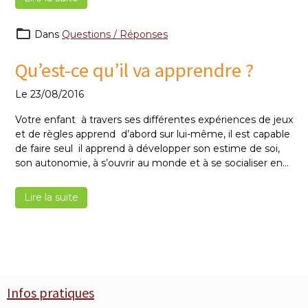
- jeux moteurs : toboggan, mousses, poussettes, chariots,
jeux extérieurs…
Dans
Questions / Réponses
Qu’est-ce qu’il va apprendre ?
Le 23/08/2016
Votre enfant à travers ses différentes expériences de jeux
et de règles apprend d’abord sur lui-même, il est capable
de faire seul il apprend à développer son estime de soi,
son autonomie, à s’ouvrir au monde et à se socialiser en
complément de la sphère familiale.
Il apprend aussi sur les autres, il est capable de
Lire la suite
développer des relations avec les autres enfants et
adultes qui l’entourent.
Infos pratiques