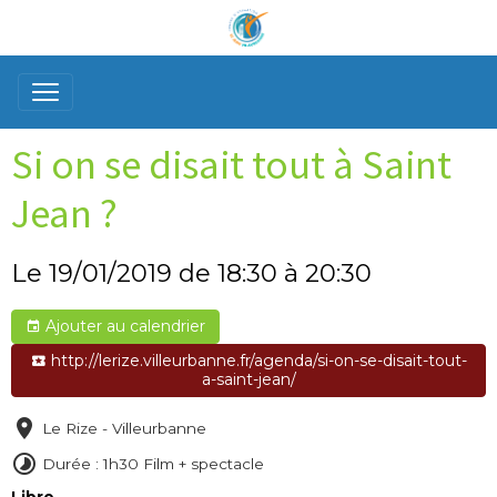
Si on se disait tout à Saint
Jean ?
Le 19/01/2019
de 18:30
à 20:30
Ajouter au calendrier
http://lerize.villeurbanne.fr/agenda/si-on-se-disait-tout-
a-saint-jean/
Le Rize - Villeurbanne
Durée : 1h30 Film + spectacle
Libre