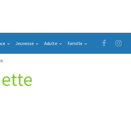
nce
Jeunesse
Adulte
Famille
te
nette